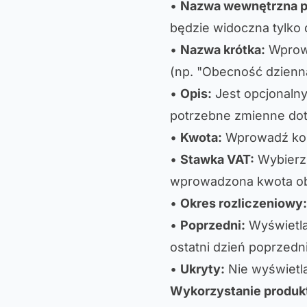
•
Nazwa wewnętrzna p
będzie widoczna tylko d
•
Nazwa krótka:
Wprowa
(np. "Obecność dzienn
•
Opis:
Jest opcjonalny
potrzebne zmienne dot
•
Kwota:
Wprowadź kosz
•
Stawka VAT:
Wybierz 
wprowadzona kwota obe
•
Okres rozliczeniowy:
•
Poprzedni:
Wyświetla 
ostatni dzień poprzedn
•
Ukryty:
Nie wyświetla
Wykorzystanie produk