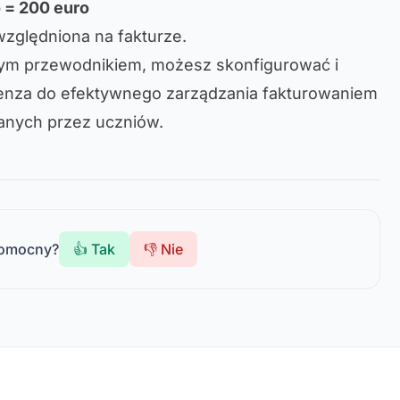
 = 200 euro
zględniona na fakturze.
tym przewodnikiem, możesz skonfigurować i
enza do efektywnego zarządzania fakturowaniem
anych przez uczniów.
pomocny?
👍 Tak
👎 Nie