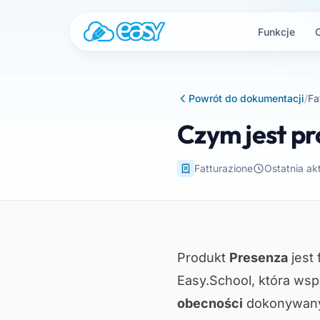
Przejdź do treści
Funkcje
Powrót do dokumentacji
/
Fa
Czym jest pr
Fatturazione
Ostatnia ak
Produkt
Presenza
jest
Easy.School, która wsp
obecności
dokonywany