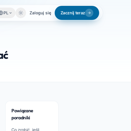
PL
Zaloguj się
Zacznij teraz
ać
Powiązane
poradniki
Co zrobić, jeśli