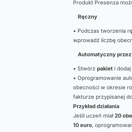
Produkt Presenza mo
Ręczny
• Podczas tworzenia rę
wprowadź liczbę obecn
Automatyczny przez 
• Stwórz
pakiet
i dodaj
• Oprogramowanie auto
obecności w okresie r
fakturze przypisanej do
Przykład działania
Jeśli uczeń miał
20 ob
10 euro
, oprogramowan