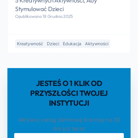
5 Kreatywnych Aktywności, Aby
Stymulować Dzieci
Opublikowano 18 Grudnia 2025
Kreatywność
Dzieci
Edukacja
Aktywności
JESTEŚ O 1 KLIK OD
PRZYSZŁOŚCI TWOJEJ
INSTYTUCJI
Aktywuj swoją darmową licencję na 30
dni już teraz