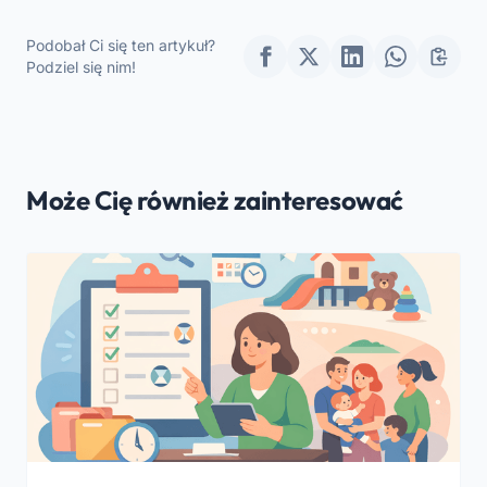
przedszkoli i szkół
Stymulować Dzieci
przedszkolnych podczas
Podobał Ci się ten artykuł?
wakacji
Podziel się nim!
bożonarodzeniowych
2025
Może Cię również zainteresować