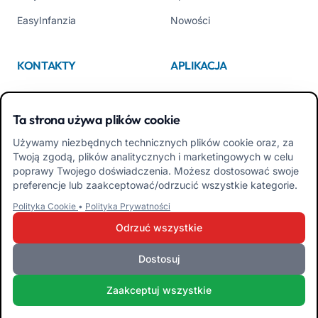
EasyInfanzia
Nowości
KONTAKTY
APLIKACJA
Kim jesteśmy
App Store
Ta strona używa plików cookie
Contattaci
Google Play
Używamy niezbędnych technicznych plików cookie oraz, za
Tel +39 02 84152514
Pobierz APK Aplikacja dla
Twoją zgodą, plików analitycznych i marketingowych w celu
Rodzin
poprawy Twojego doświadczenia. Możesz dostosować swoje
preferencje lub zaakceptować/odrzucić wszystkie kategorie.
Pobierz APK Aplikacja dla
Polityka Cookie
•
Polityka Prywatności
Nauczycieli
Odrzuć wszystkie
Dostosuj
iRoma S.r.l. Via Pietro Rosa, 48b 00122 ROMA (RM) WŁOCHY - P.IVA
Zaakceptuj wszystkie
10954111000 - CS € 10.000 - RM-1267140 - iroma@pec.it
Warunki i zasady
Polityka Prywatności
Polityka plików cookie
Admin