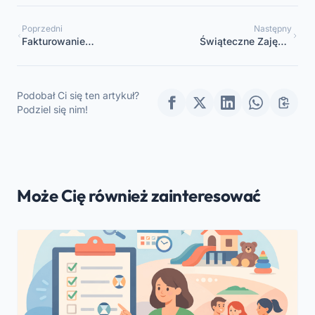
Poprzedni
Następny
Fakturowanie
Świąteczne Zajęcia
elektroniczne dla
Rękodzielnicze dla
żłobków: jak to działa i
Dzieci w Szkole
jak to zarządzać
Podobał Ci się ten artykuł?
Podziel się nim!
Może Cię również zainteresować