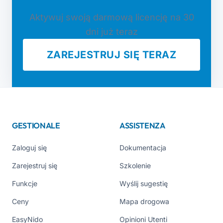
Aktywuj swoją darmową licencję na 30
dni już teraz
ZAREJESTRUJ SIĘ TERAZ
GESTIONALE
ASSISTENZA
Zaloguj się
Dokumentacja
Zarejestruj się
Szkolenie
Funkcje
Wyślij sugestię
Ceny
Mapa drogowa
EasyNido
Opinioni Utenti