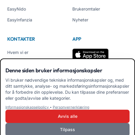
EasyNido
Brukeromtaler
EasyInfanzia
Nyheter
KONTAKTER
APP
Hvem vi er
Kontakt oss
Denne siden bruker informasjonskapsler
Tel +39 02 84152514
Vi bruker nødvendige tekniske informasjonskapsler og, med
Last ned APK App for
ditt samtykke, analyse- og markedsføringsinformasjonskapsler
familier
for å forbedre din opplevelse. Du kan tilpasse dine preferanser
eller godta/avvise alle kategorier.
Last ned APK App for
Informasjonskapselpolicy
•
Personvernerklæring
pedagoger
Avvis alle
Tilpass