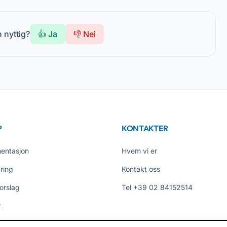
 nyttig?
👍 Ja
👎 Nei
P
KONTAKTER
entasjon
Hvem vi er
ring
Kontakt oss
orslag
Tel +39 02 84152514
t
omtaler