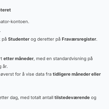
steret
nator-kontoen.
.
k på
Studenter
og deretter på
Fraværsregister
.
rt
etter måneder
, med en standardvisning på
 år.
 øverst for å vise data fra
tidligere måneder eller
tter dag, med totalt antall
tilstedeværende
og