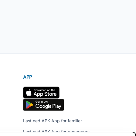
APP
Last ned APK App for familier
Last ned APK App for pedagoger