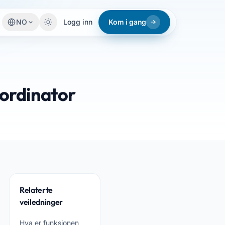
NO
Logg inn
Kom i gang
ordinator
Relaterte
veiledninger
Hva er funksjonen