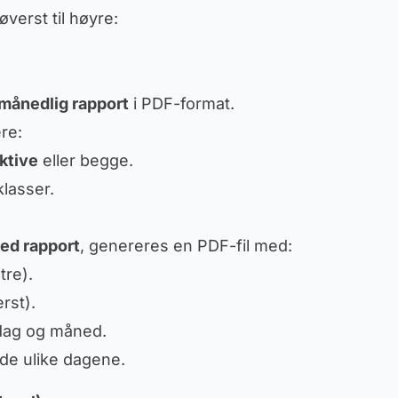
verst til høyre:
månedlig rapport
i PDF-format.
re:
aktive
eller begge.
klasser.
ned rapport
, genereres en PDF-fil med:
tre).
rst).
dag og måned.
 de ulike dagene.