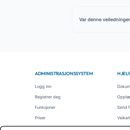
Var denne veiledningen
ADMINISTRASJONSSYSTEM
HJEL
Logg inn
Dokum
Registrer deg
Opplæ
Funksjoner
Send f
Priser
Veikar
EasyNido
Bruker