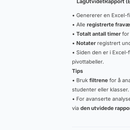
LagUtvidetRapport (
• Genererer en Excel-fi
• Alle
registrerte fravæ
•
Totalt antall timer
for
•
Notater
registrert un
• Siden den er i Excel-f
pivottabeller.
Tips
• Bruk
filtrene
for å ana
studenter eller klasser.
• For avanserte analyse
via
den utvidede rappo