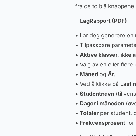
fra de to blå knappene ø
LagRapport (PDF)
• Lar deg generere en
• Tilpassbare paramete
•
Aktive klasser
,
ikke 
• Valg av en eller flere 
•
Måned
og
År
.
• Ved å klikke på
Last 
•
Studentnavn
(til vens
•
Dager i måneden
(øve
•
Totaler
per student, 
•
Frekvensprosent
for