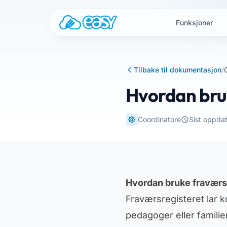
Gå til innhold
Funksjoner
Tilbake til dokumentasjon
/
Hvordan bru
Coordinatore
Sist oppda
Hvordan bruke fraværs
Fraværsregisteret lar k
pedagoger eller familie