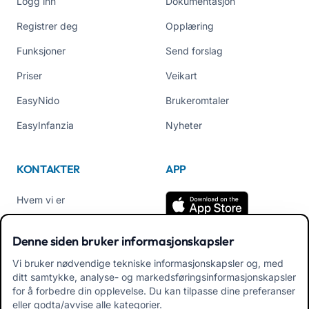
Logg inn
Dokumentasjon
Registrer deg
Opplæring
Funksjoner
Send forslag
Priser
Veikart
EasyNido
Brukeromtaler
EasyInfanzia
Nyheter
KONTAKTER
APP
Hvem vi er
Kontakt oss
Denne siden bruker informasjonskapsler
Tel +39 02 84152514
Vi bruker nødvendige tekniske informasjonskapsler og, med
Last ned APK App for
ditt samtykke, analyse- og markedsføringsinformasjonskapsler
familier
for å forbedre din opplevelse. Du kan tilpasse dine preferanser
eller godta/avvise alle kategorier.