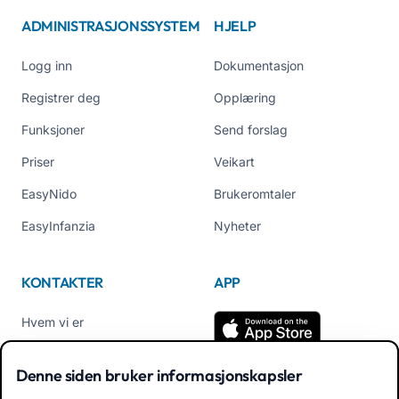
ADMINISTRASJONSSYSTEM
HJELP
Logg inn
Dokumentasjon
Registrer deg
Opplæring
Funksjoner
Send forslag
Priser
Veikart
EasyNido
Brukeromtaler
EasyInfanzia
Nyheter
KONTAKTER
APP
Hvem vi er
Kontakt oss
Denne siden bruker informasjonskapsler
Tel +39 02 84152514