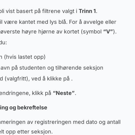
i vist basert på filtrene valgt i
Trinn 1
.
l være kantet med lys blå. For å avvelge eller
 øverste høyre hjørne av kortet (symbol
“V”
).
du:
 (hvis lastet opp)
navn på studenten og tilhørende seksjon
(valgfritt), ved å klikke på
.
e endringene, klikk på
“Neste”
.
ing og bekreftelse
mmeringen av registreringen med dato og antall
lt opp etter seksjon.