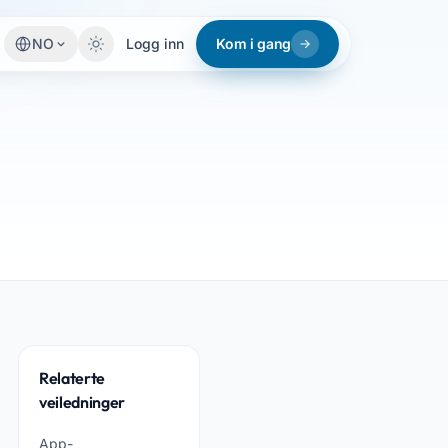
NO
Logg inn
Kom i gang
Relaterte
veiledninger
App-