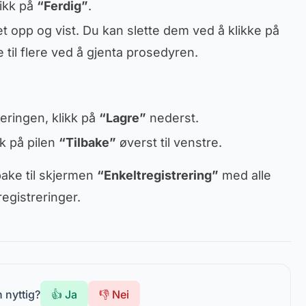
likk på
“Ferdig”
.
stet opp og vist. Du kan slette dem ved å klikke på
e til flere ved å gjenta prosedyren.
reringen, klikk på
“Lagre”
nederst.
kk på pilen
“Tilbake”
øverst til venstre.
lbake til skjermen
“Enkeltregistrering”
med alle
registreringer.
 nyttig?
👍 Ja
👎 Nei