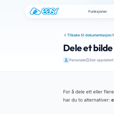
Gå til innhold
Funksjoner
Tilbake til dokumentasjon
/
Dele et bilde
Personale
Sist oppdater
For å dele ett eller fl
har du to alternativer:
e