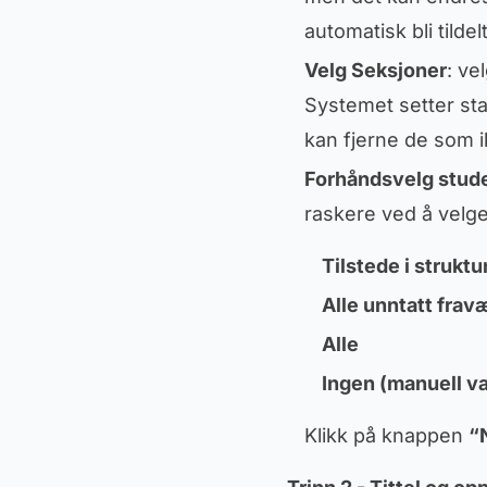
automatisk bli tildel
Velg Seksjoner
: ve
Systemet setter sta
kan fjerne de som 
Forhåndsvelg stud
raskere ved å velg
Tilstede i struktu
Alle unntatt fra
Alle
Ingen (manuell va
Klikk på knappen
“