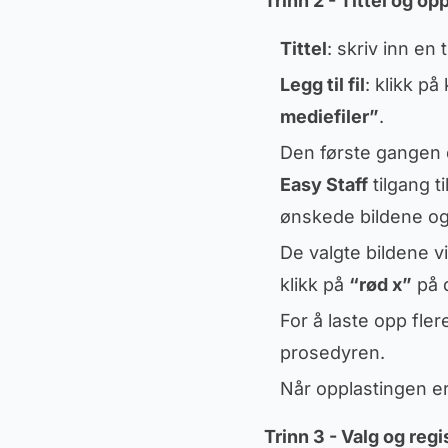
Trinn 2 - Tittel og op
Tittel
: skriv inn en 
Legg til fil
: klikk p
mediefiler”
.
Den første gangen du
Easy Staff
tilgang til
ønskede bildene og
De valgte bildene vil
klikk på
“rød x”
på d
For å laste opp flere
prosedyren.
Når opplastingen er 
Trinn 3 - Valg og reg