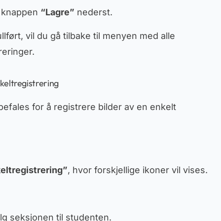
på knappen
“Lagre”
nederst.
llført, vil du gå tilbake til menyen med alle
reringer.
keltregistrering
fales for å registrere bilder av en enkelt
eltregistrering”
, hvor forskjellige ikoner vil vises.
elg seksjonen til studenten.