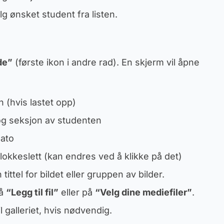
elg ønsket student fra listen.
de”
(første ikon i andre rad). En skjerm vil åpne
 (hvis lastet opp)
og seksjon av studenten
dato
klokkeslett (kan endres ved å klikke på det)
n tittel for bildet eller gruppen av bilder.
på
“Legg til fil”
eller på
“Velg dine mediefiler”
.
l galleriet, hvis nødvendig.