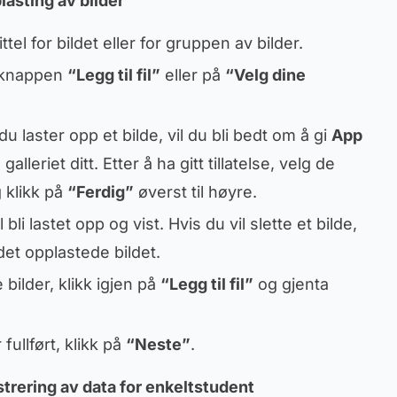
plasting av bilder
tittel for bildet eller for gruppen av bilder.
å knappen
“Legg til fil”
eller på
“Velg dine
 laster opp et bilde, vil du bli bedt om å gi
App
 galleriet ditt. Etter å ha gitt tillatelse, velg de
 klikk på
“Ferdig”
øverst til høyre.
 bli lastet opp og vist. Hvis du vil slette et bilde,
et opplastede bildet.
 bilder, klikk igjen på
“Legg til fil”
og gjenta
fullført, klikk på
“Neste”
.
istrering av data for enkeltstudent