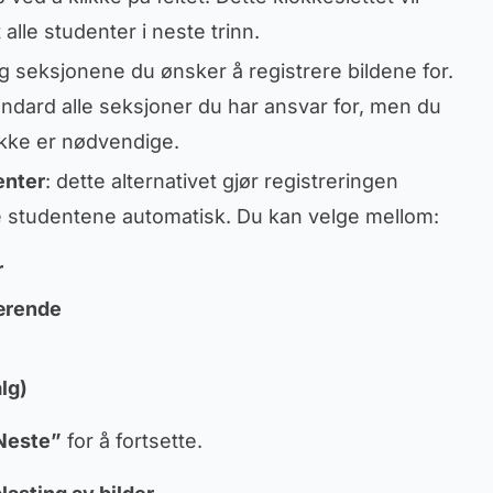
t alle studenter i neste trinn.
lg seksjonene du ønsker å registrere bildene for.
ndard alle seksjoner du har ansvar for, men du
ikke er nødvendige.
enter
: dette alternativet gjør registreringen
e studentene automatisk. Du kan velge mellom:
r
værende
lg)
Neste”
for å fortsette.