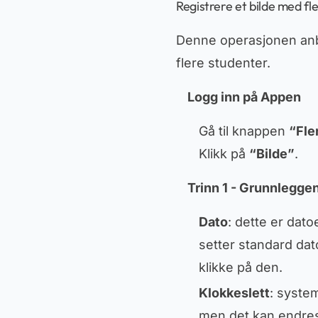
Registrere et bilde med fl
Denne operasjonen anbef
flere studenter.
Logg inn på Appen
Gå til knappen
“Fle
Klikk på
“Bilde”
.
Trinn 1 - Grunnlegge
Dato
: dette er dat
setter standard dat
klikke på den.
Klokkeslett
: system
men det kan endres v