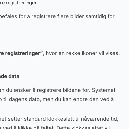
ere registreringer
ales for å registrere flere bilder samtidig for
re registreringer”
, hvor en rekke ikoner vil vises.
nde data
oen du ønsker å registrere bildene for. Systemet
o til dagens dato, men du kan endre den ved å
et setter standard klokkeslett til nåværende tid,
ed å klikke på feltet. Dette klokkeslettet vil