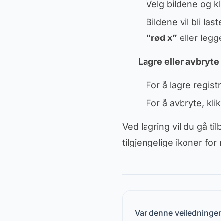
Velg bildene og k
Bildene vil bli la
“rød x”
eller legg
Lagre eller avbryte
For å lagre regist
For å avbryte, kli
Ved lagring vil du gå ti
tilgjengelige ikoner for 
Var denne veiledningen