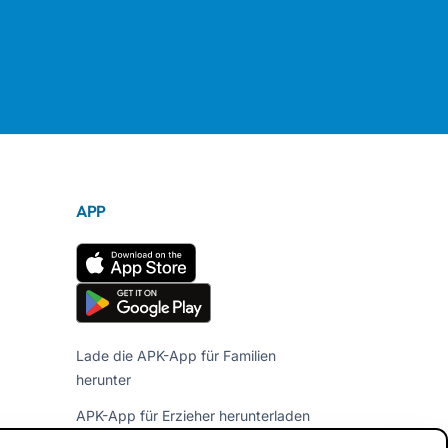
APP
Lade die APK-App für Familien
herunter
APK-App für Erzieher herunterladen