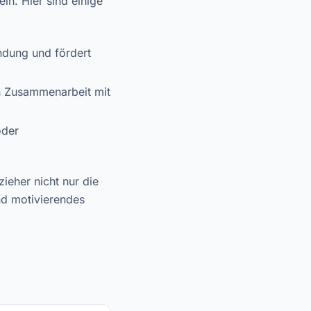
ein. Hier sind einige
ndung und fördert
in Zusammenarbeit mit
oder
ieher nicht nur die
nd motivierendes