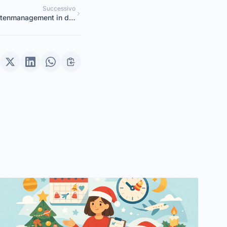
Successivo
stenmanagement in der
ständiger Leitfaden für
Koordinatoren