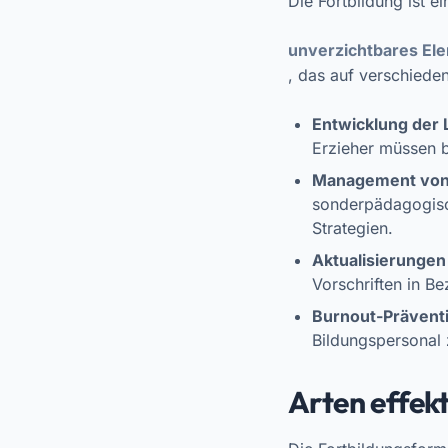
Die Fortbildung ist ei
unverzichtbares El
, das auf verschieden
Entwicklung der
Erzieher müssen b
Management von 
sonderpädagogisc
Strategien.
Aktualisierungen 
Vorschriften in Be
Burnout-Prävent
Bildungspersonal 
Arten effek