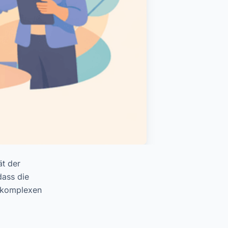
ät der
dass die
d komplexen