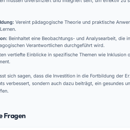
n müssen diversifiziert und integriert sein, um effektiv zu s
ildung:
Vereint pädagogische Theorie und praktische Anwe
 Lernen.
ion:
Beinhaltet eine Beobachtungs- und Analysearbeit, die 
gogischen Verantwortlichen durchgeführt wird.
ten vertiefte Einblicke in spezifische Themen wie Inklusion 
ent.
 sich sagen, dass die Investition in die Fortbildung der Erz
chts verbessert, sondern auch dazu beiträgt, ein gesundes u
fen.
te Fragen