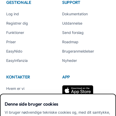
GESTIONALE
SUPPORT
Log ind
Dokumentation
Registrer dig
Uddannelse
Funktioner
Send forslag
Priser
Roadmap
EasyNido
Brugeranmeldelser
EasyInfanzia
Nyheder
KONTAKTER
APP
Hvem er vi
Kontakt os
Denne side bruger cookies
Tlf +39 02 84152514
Vi bruger nødvendige tekniske cookies og, med dit samtykke,
Download APK App til