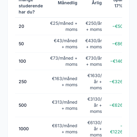
Månedlig
Årlig
studerende
17%
har du?
€25/måned +
€250/år
20
−€50
moms
+ moms
€43/måned
€430/år
50
−€86
+ moms
+ moms
€73/måned +
€730/år
100
−€146
moms
+ moms
€1630/
€163/måned
250
år +
−€326
+ moms
moms
€3130/
€313/måned
500
år +
−€626
+ moms
moms
€6130/
€613/måned
−
1000
år +
+ moms
€1226
moms