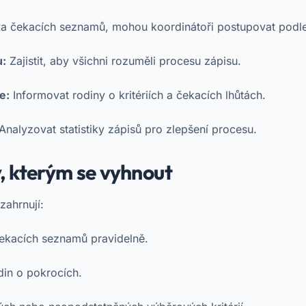
va čekacích seznamů, mohou koordinátoři postupovat podle
u:
Zajistit, aby všichni rozuměli procesu zápisu.
e:
Informovat rodiny o kritériích a čekacích lhůtách.
Analyzovat statistiky zápisů pro zlepšení procesu.
, kterým se vyhnout
zahrnují:
čekacích seznamů pravidelně.
in o pokrocích.