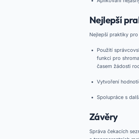
Aplikování nejasn
Nejlepší pra
Nejlepší praktiky pr
Použití správcovs
funkci pro shroma
časem žádosti rodi
Vytvoření hodnotí
Spolupráce s dalš
Závěry
Správa čekacích sezn