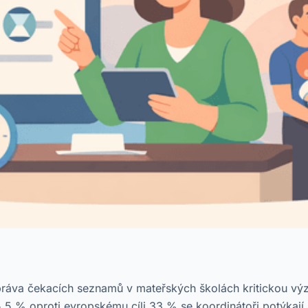
 správa čekacích seznamů v mateřských školách kritickou vý
5 % oproti evropskému cíli 33 % se koordinátoři potýkají