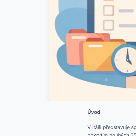
Úvod
V Itálii představuje
pokrytím pouhých 25,