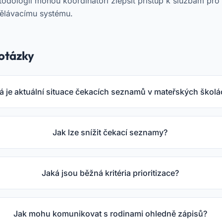
todologií mohou koordinátoři zlepšit přístup k službám pro 
dělávacímu systému.
otázky
á je aktuální situace čekacích seznamů v mateřských škol
Jak lze snížit čekací seznamy?
Jaká jsou běžná kritéria prioritizace?
Jak mohu komunikovat s rodinami ohledně zápisů?