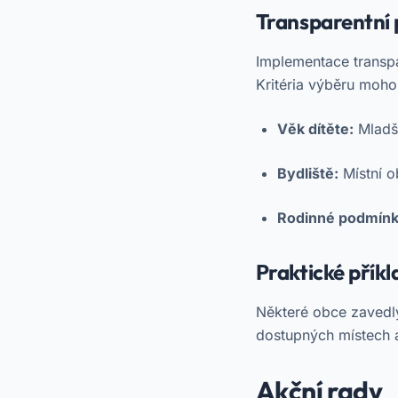
Transparentní 
Implementace transpa
Kritéria výběru moho
Věk dítěte:
Mladší
Bydliště:
Místní o
Rodinné podmínk
Praktické příkl
Některé obce zavedly
dostupných místech a
Akční rady