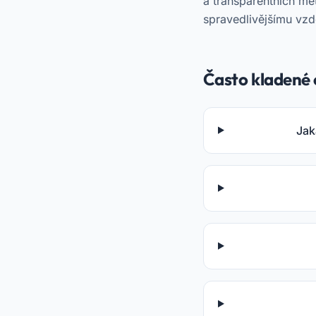
a transparentních me
spravedlivějšímu vz
Často kladené 
Jak