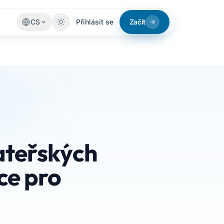
CS
Přihlásit se
Začít
ateřských
ce pro