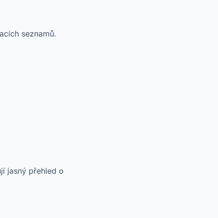
kacích seznamů.
í jasný přehled o