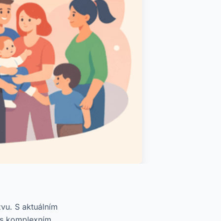
zvu. S aktuálním
 s komplexním