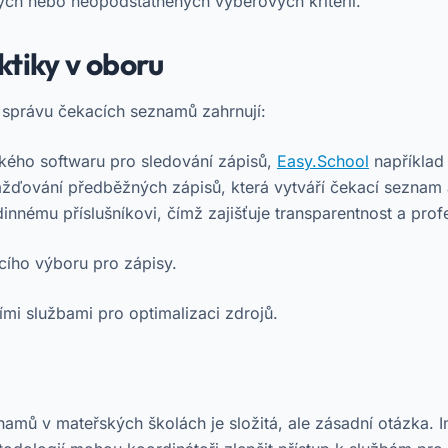
ých nebo neopodstatněných výběrových kritérií.
ktiky v oboru
o správu čekacích seznamů zahrnují:
kého softwaru pro sledování zápisů,
Easy.School
například
žďování předběžných zápisů, která vytváří čekací seznam a
nnému příslušníkovi, čímž zajišťuje transparentnost a profe
cího výboru pro zápisy.
ími službami pro optimalizaci zdrojů.
amů v mateřských školách je složitá, ale zásadní otázka. 