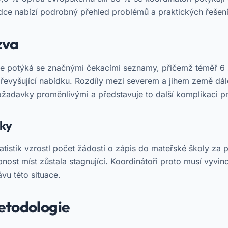
ce nabízí podrobný přehled problémů a praktických řešení, 
zva
se potýká se značnými čekacími seznamy, přičemž téměř 6 z
převyšující nabídku. Rozdíly mezi severem a jihem země dále
požadavky proměnlivými a představuje to další komplikaci p
iky
atistik vzrostl počet žádostí o zápis do mateřské školy za p
ost míst zůstala stagnující. Koordinátoři proto musí vyvino
vu této situace.
etodologie