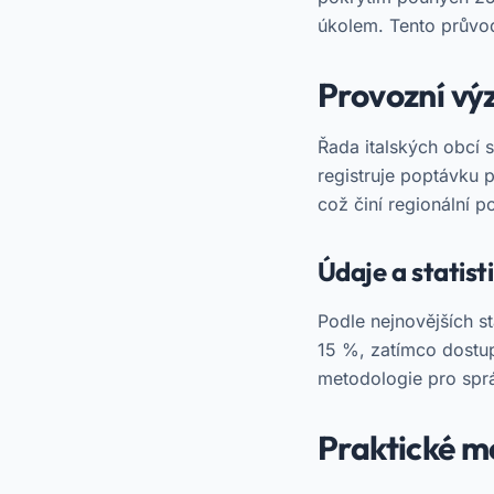
úkolem. Tento průvod
Provozní vý
Řada italských obcí 
registruje poptávku 
což činí regionální 
Údaje a statist
Podle nejnovějších st
15 %, zatímco dostupn
metodologie pro sprá
Praktické m