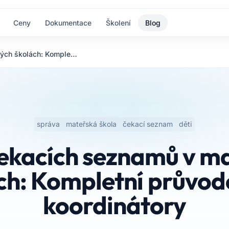
Ceny
Dokumentace
Školení
Blog
Správa čekacích seznamů v mateřských školách: Kompletní průvodce pro koordinátory
správa
mateřská škola
čekací seznam
děti
ekacích seznamů v m
ch: Kompletní průvod
koordinátory