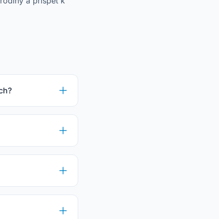
rodiny a přispět k
ách?