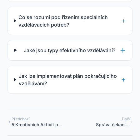
Co se rozumí pod řízením speciálních
vzdělávacích potřeb?
Jaké jsou typy efektivního vzdělávání?
Jak lze implementovat plán pokračujícího
vzdělávání?
Předchozí
Další
5 Kreativních Aktivit pro
Správa čekacích
Podporu Dětí
seznamů v mateřských
školách: Kompletní