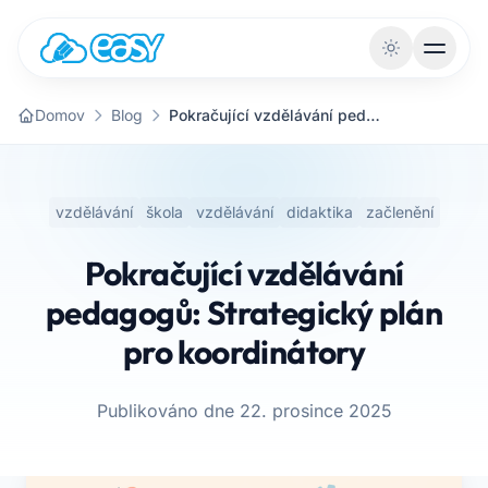
Přejít na obsah
Domov
Blog
Pokračující vzdělávání pedagogů: Strategický plán pro koordinátory
vzdělávání
škola
vzdělávání
didaktika
začlenění
Pokračující vzdělávání
pedagogů: Strategický plán
pro koordinátory
Publikováno dne 22. prosince 2025