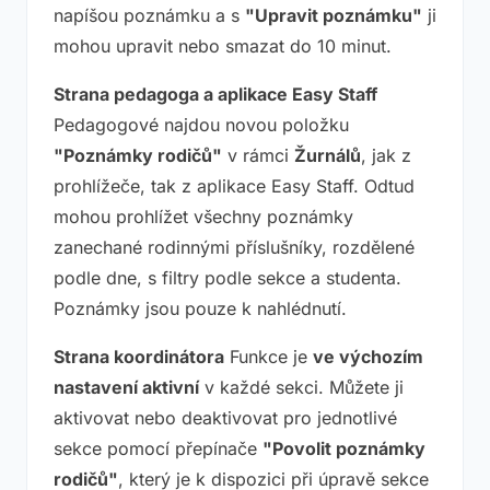
napíšou poznámku a s
"Upravit poznámku"
ji
mohou upravit nebo smazat do 10 minut.
Strana pedagoga a aplikace Easy Staff
Pedagogové najdou novou položku
"Poznámky rodičů"
v rámci
Žurnálů
, jak z
prohlížeče, tak z aplikace Easy Staff. Odtud
mohou prohlížet všechny poznámky
zanechané rodinnými příslušníky, rozdělené
podle dne, s filtry podle sekce a studenta.
Poznámky jsou pouze k nahlédnutí.
Strana koordinátora
Funkce je
ve výchozím
nastavení aktivní
v každé sekci. Můžete ji
aktivovat nebo deaktivovat pro jednotlivé
sekce pomocí přepínače
"Povolit poznámky
rodičů"
, který je k dispozici při úpravě sekce