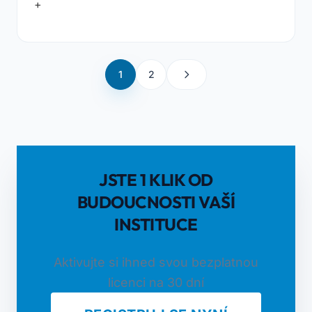
+
1
2
JSTE 1 KLIK OD
BUDOUCNOSTI VAŠÍ
INSTITUCE
Aktivujte si ihned svou bezplatnou
licenci na 30 dní