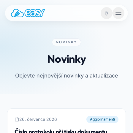
Přejít na obsah
NOVINKY
Novinky
Objevte nejnovější novinky a aktualizace
26. července 2026
Aggiornamenti
Číslo protokolu při tisku dokumentu