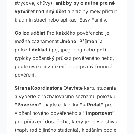
strýcové, chůvy),
aniž by bylo nutné pro ně
vytvářet rodinný účet
a aniž by měly přístup
k administraci nebo aplikaci Easy Family.
Co lze udělat
Pro každého pověřeného je
možné zaznamenat
Jméno
,
Příjmení
a
přiložit
doklad
(jpg, jpeg, png nebo pdf) —
typicky občanský průkaz pověřeného nebo,
podle uvážení zařízení, podepsaný formulář
pověření.
Strana Koordinátora
Otevřete kartu studenta
a vyberte z rozbalovacího seznamu položku
"Pověření"
: najdete tlačítka
"+ Přidat"
pro
vložení nového pověřeného a
"Importovat"
pro přiřazení dospělého, který již je v archivu
(např. rodič jiného studenta), hledáním podle