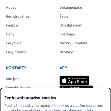
Accedi
Dokumentace
Registrovat se
Školení
Funkce
Odeslat návrh
Ceny
Roadmap
EasyNido
Názory uživatelů
EasyInfanzia
Novinky
KONTAKTY
APP
Kdo jsme
Kontaktujte nás
Tel +39 02 84152514
Tento web používá cookies
Stáhnout APK aplikaci pro
Používáme nezbytné technické cookies a s vaším souhlasem
rodiny
analytické a marketingové cookies pro zlepšení vašeho