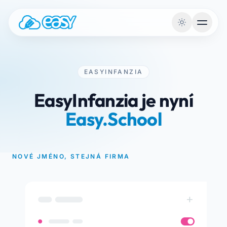
Přejít na obsah
EASYINFANZIA
EasyInfanzia je nyní
Easy.School
NOVÉ JMÉNO, STEJNÁ FIRMA