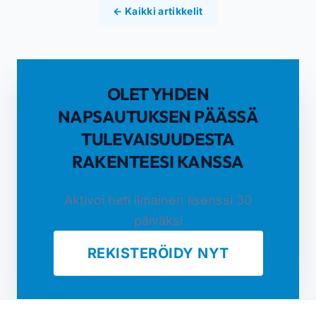
← Kaikki artikkelit
OLET YHDEN
NAPSAUTUKSEN PÄÄSSÄ
TULEVAISUUDESTA
RAKENTEESI KANSSA
Aktivoi heti ilmainen lisenssi 30
päiväksi
REKISTERÖIDY NYT