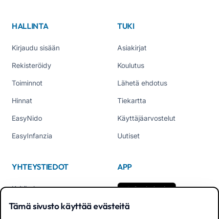
HALLINTA
TUKI
Kirjaudu sisään
Asiakirjat
Rekisteröidy
Koulutus
Toiminnot
Lähetä ehdotus
Hinnat
Tiekartta
EasyNido
Käyttäjäarvostelut
EasyInfanzia
Uutiset
YHTEYSTIEDOT
APP
Keitä olemme
Tämä sivusto käyttää evästeitä
Ota yhteyttä