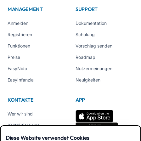
MANAGEMENT
SUPPORT
Anmelden
Dokumentation
Registrieren
Schulung
Funktionen
Vorschlag senden
Preise
Roadmap
EasyNido
Nutzermeinungen
EasyInfanzia
Neuigkeiten
KONTAKTE
APP
Wer wir sind
Kontaktiere uns
Tel +39 02 84152514
Diese Website verwendet Cookies