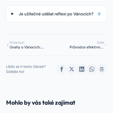
Je užitečné udělat reflexi po Vánocích?
Předchozí
Další
Úvahy o Vánocích:
Průvodce efektivním
Zapojení Rodičů
řízením mateřské školy
Líbilo se ti tento článek?
Sdílejte ho!
Mohlo by vás také zajímat