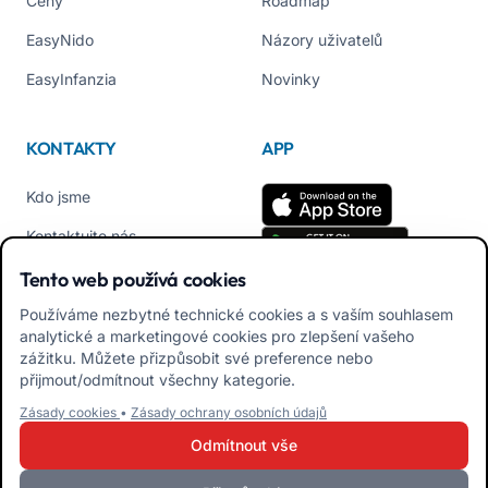
Ceny
Roadmap
EasyNido
Názory uživatelů
EasyInfanzia
Novinky
KONTAKTY
APP
Kdo jsme
Kontaktujte nás
Tel +39 02 84152514
Tento web používá cookies
Stáhnout APK aplikaci pro
Používáme nezbytné technické cookies a s vaším souhlasem
rodiny
analytické a marketingové cookies pro zlepšení vašeho
zážitku. Můžete přizpůsobit své preference nebo
Stáhněte APK aplikaci pro
přijmout/odmítnout všechny kategorie.
učitele
Zásady cookies
•
Zásady ochrany osobních údajů
Odmítnout vše