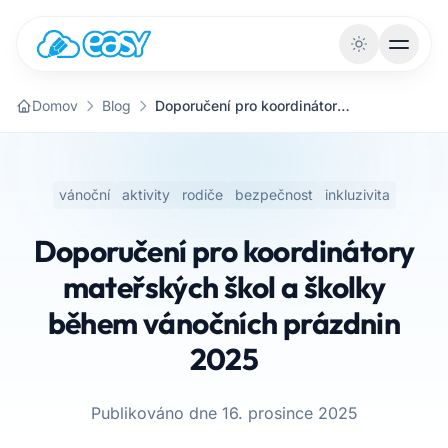
Přejít na obsah
Domov
Blog
Doporučení pro koordinátory mateřských škol a školky během vánočních prázdnin 2025
vánoční
aktivity
rodiče
bezpečnost
inkluzivita
Doporučení pro koordinátory
mateřských škol a školky
během vánočních prázdnin
2025
Publikováno dne 16. prosince 2025