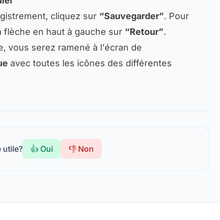
ler
egistrement, cliquez sur
“Sauvegarder”
. Pour
la flèche en haut à gauche sur
“Retour”
.
e, vous serez ramené à l'écran de
ue
avec toutes les icônes des différentes
 utile?
👍 Oui
👎 Non