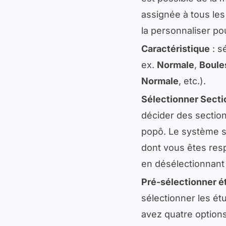
assignée à tous les
la personnaliser po
Caractéristique
: s
ex.
Normale
,
Boule
Normale
, etc.).
Sélectionner Secti
décider des section
popô. Le système s
dont vous êtes res
en désélectionnant 
Pré-sélectionner é
sélectionner les ét
avez quatre option