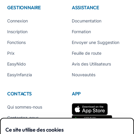
GESTIONNAIRE
ASSISTANCE
Connexion
Documentation
Inscription
Formation
Fonctions
Envoyer une Suggestion
Prix
Feuille de route
EasyNido
Avis des Utilisateurs
EasyInfanzia
Nouveautés
CONTACTS
APP
Qui sommes-nous
Contactez-nous
Tél +39 02 84152514
Ce site utilise des cookies