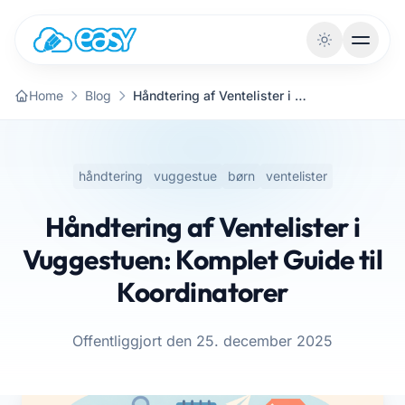
Gå til indhold
Home
Blog
Håndtering af Ventelister i Vuggestuen: Komplet Guide til Koordinatorer
håndtering
vuggestue
børn
ventelister
Håndtering af Ventelister i
Vuggestuen: Komplet Guide til
Koordinatorer
Offentliggjort den 25. december 2025