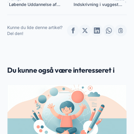
Løbende Uddannelse af
Indskrivning i vuggestue:
Uddannelsespersonale:
den komplette guide til
Strategisk Plan for
en rolig tilpasning
Koordinatorer
Kunne du lide denne artikel?
Del den!
Du kunne også være interesseret i